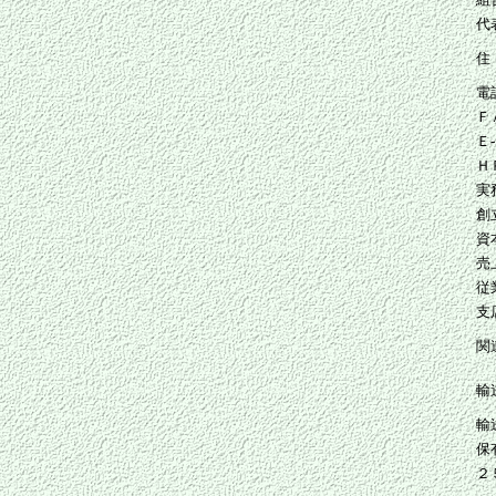
代
住
電
Ｆ
Ｅ
Ｈ
実
創
資
売
従
支
関
輸
輸
保
２