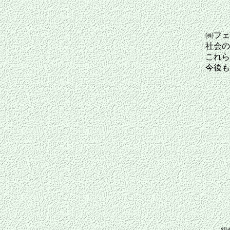
㈱フェ
社会の
これら
今後も
組