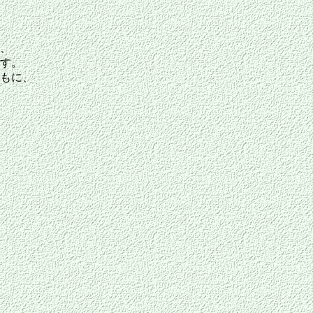
、
す。
もに、