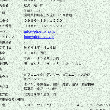
表者名
松尾 陽一郎
〒885-1103
 所
宮崎県都城市上水流町８１８番地
話番号
０９８６－３６－１２５０
ＡＸ番号
０９８６－３６－１２２０
info@phoenix-ex.jp
-ｍａｉｌ
http://phoenix-ex.jp
Ｐアドレス
務担当者
-
立年月日
昭和４８年４月１９日
本金
１，０００万円
上高
年商 １５億６千万円
業員数
男 ９０人 女 ３人 計 ９３人
店
-
㈲フェニックスデンソー
㈲フェニックス通商
、
連会社
㈲パインテール
タイヤ、冷凍食品、鶏卵、雑貨、漬物、精密機械
送品目
医薬品、食品、その他
送方面
北海道を除く全国一円
有車輛数及び車種
５屯
７０台（ウイング）
４屯
１台（冷凍バン